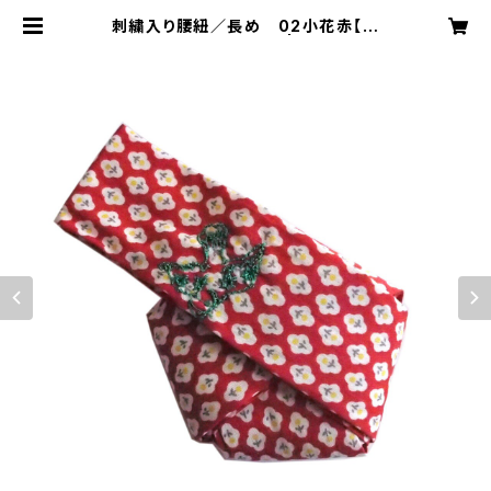
刺繍入り腰紐／長め 02小花赤【コ
ットンきもの屋＊san】 | きものハナ
オムスビ／はこにわ