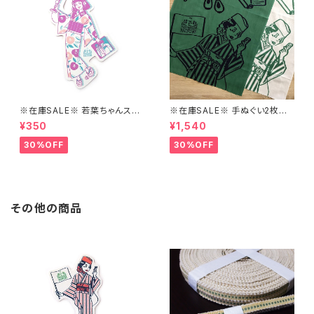
※在庫SALE※ 若葉ちゃんステ
※在庫SALE※ 手ぬぐい2枚セッ
ッカーver.2【はこにわ】
ト【はこにわ】
¥350
¥1,540
30%OFF
30%OFF
その他の商品