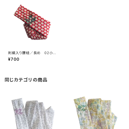
刺繍入り腰紐／長め 02小花
赤【コットンきもの屋＊san】
¥700
同じカテゴリの商品