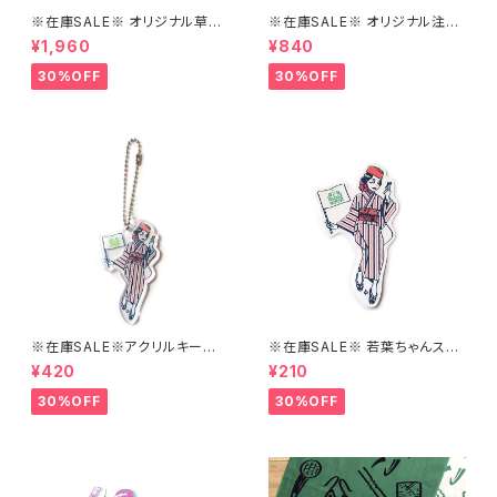
※在庫SALE※ オリジナル草木
※在庫SALE※ オリジナル注染
染め真田紐の三分紐【はこにわ】
手ぬぐい（みどり/しろ）【はこに
¥1,960
¥840
わ】
30%OFF
30%OFF
※在庫SALE※アクリルキーホ
※在庫SALE※ 若葉ちゃんステ
ルダー【はこにわ】
ッカーver1【はこにわ】
¥420
¥210
30%OFF
30%OFF