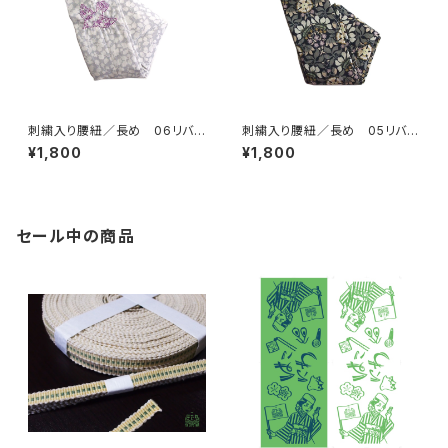
刺繍入り腰紐／長め 06リバテ
刺繍入り腰紐／長め 05リバテ
ィグレー【コットンきもの屋＊sa
ィ黒【コットンきもの屋＊san】
¥1,800
¥1,800
n】
セール中の商品