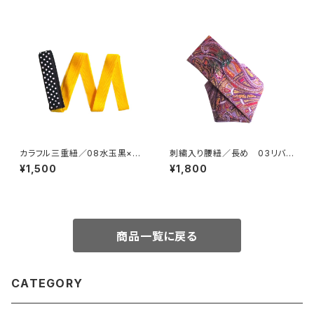
カラフル三重紐／08水玉黒×黄
刺繍入り腰紐／長め 03リバテ
【コットンきもの屋＊san】
ィ紫【コットンきもの屋＊san】
¥1,500
¥1,800
商品一覧に戻る
CATEGORY