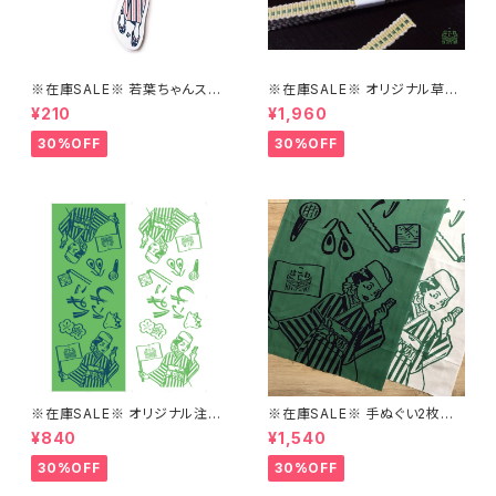
※在庫SALE※ 若葉ちゃんステ
※在庫SALE※ オリジナル草木
ッカーver1【はこにわ】
染め真田紐の三分紐【はこにわ】
¥210
¥1,960
30%OFF
30%OFF
※在庫SALE※ オリジナル注染
※在庫SALE※ 手ぬぐい2枚セッ
手ぬぐい（みどり/しろ）【はこに
ト【はこにわ】
¥840
¥1,540
わ】
30%OFF
30%OFF