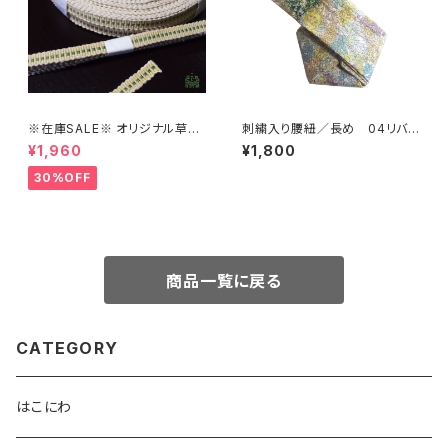
※在庫SALE※ オリジナル草木
刺繍入り腰紐／長め 04リバテ
染め真田紐の三分紐【はこにわ】
ィ緑【コットンきもの屋＊san】
¥1,960
¥1,800
30%OFF
商品一覧に戻る
CATEGORY
はこにわ