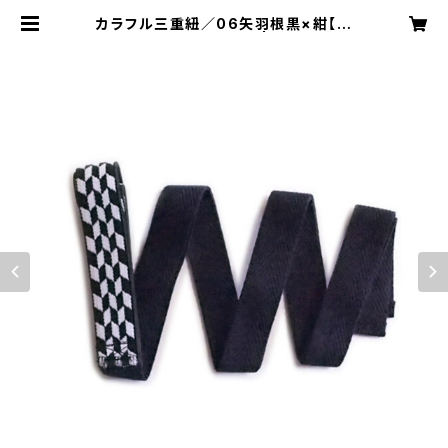
カラフル三重紐／06矢羽根黒×紺【コ
ットンきもの屋＊san】 | きものハナ
オムスビ／はこにわ