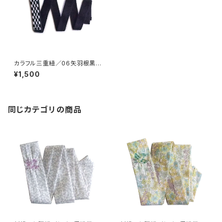
カラフル三重紐／06矢羽根黒×
紺【コットンきもの屋＊san】
¥1,500
同じカテゴリの商品