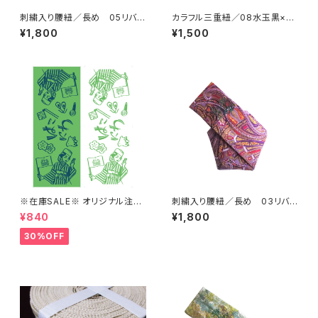
刺繍入り腰紐／長め 05リバテ
カラフル三重紐／08水玉黒×黄
ィ黒【コットンきもの屋＊san】
【コットンきもの屋＊san】
¥1,800
¥1,500
※在庫SALE※ オリジナル注染
刺繍入り腰紐／長め 03リバテ
手ぬぐい（みどり/しろ）【はこに
ィ紫【コットンきもの屋＊san】
¥840
¥1,800
わ】
30%OFF