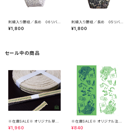
刺繍入り腰紐／長め 06リバテ
刺繍入り腰紐／長め 05リバテ
ィグレー【コットンきもの屋＊sa
ィ黒【コットンきもの屋＊san】
¥1,800
¥1,800
n】
セール中の商品
※在庫SALE※ オリジナル草木
※在庫SALE※ オリジナル注染
染め真田紐の三分紐【はこにわ】
手ぬぐい（みどり/しろ）【はこに
¥1,960
¥840
わ】