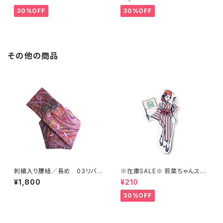
30%OFF
30%OFF
その他の商品
刺繍入り腰紐／長め 03リバテ
※在庫SALE※ 若葉ちゃんステ
ィ紫【コットンきもの屋＊san】
ッカーver1【はこにわ】
¥1,800
¥210
30%OFF