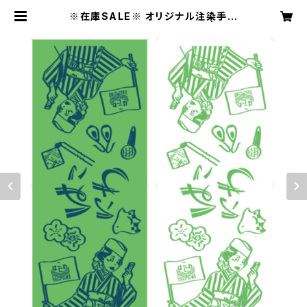
※在庫SALE※ オリジナル注染手ぬ
ぐい（みどり/しろ）【はこにわ】 | きも
のハナオムスビ／はこにわ