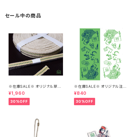
セール中の商品
※在庫SALE※ オリジナル草木
※在庫SALE※ オリジナル注染
染め真田紐の三分紐【はこにわ】
手ぬぐい（みどり/しろ）【はこに
¥1,960
¥840
わ】
30%OFF
30%OFF