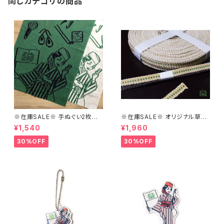
同じカテゴリの商品
※在庫SALE※ 手ぬぐい2枚セッ
※在庫SALE※ オリジナル草木
ト【はこにわ】
染め真田紐の三分紐【はこにわ】
¥1,540
¥1,960
30%OFF
30%OFF