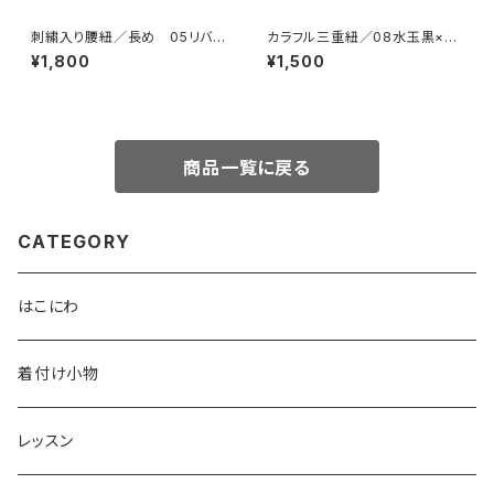
刺繍入り腰紐／長め 05リバテ
カラフル三重紐／08水玉黒×黄
ィ黒【コットンきもの屋＊san】
【コットンきもの屋＊san】
¥1,800
¥1,500
商品一覧に戻る
CATEGORY
はこにわ
着付け小物
レッスン