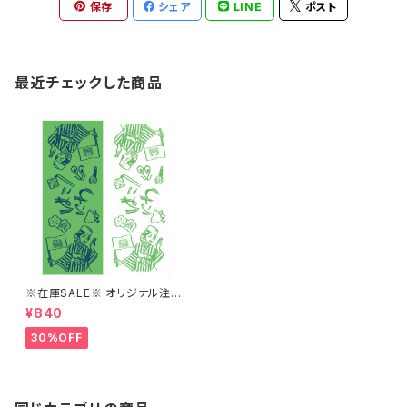
保存
シェア
LINE
ポスト
最近チェックした商品
※在庫SALE※ オリジナル注染
手ぬぐい（みどり/しろ）【はこに
¥840
わ】
30%OFF