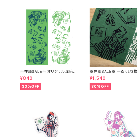
※在庫SALE※ オリジナル注染手
※在庫SALE※ 手ぬぐい2
ぬぐい（みどり/しろ）【はこにわ】
【はこにわ】
¥840
¥1,540
30%OFF
30%OFF