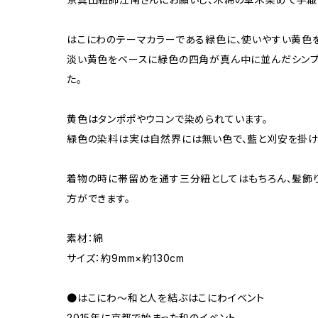
はこにわのテーマカラーである緑色に、使いやすい黄色
淡い黄色をベースに緑色の四角が真ん中に並んだシンプ
た。
黄色はタンポポやウコンで染められています。
緑色の染料は実は自然界には無い色で、藍と刈安を掛け
着物の時に帯留めを通す三分紐としてはもちろん、髪飾
方ができます。
素材：綿
サイズ：約9mm×約130cm
●はこにわ〜和と人を結ぶはこにわイベント
2015年に京都で始まった和のイベント。