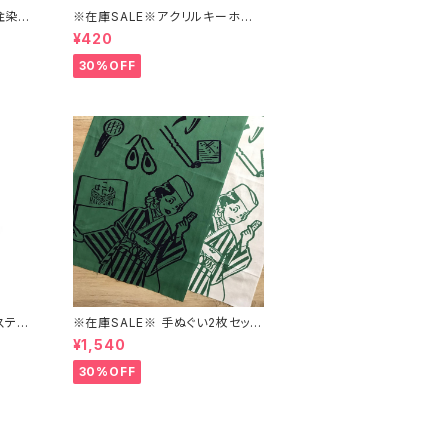
注染手
※在庫SALE※アクリルキーホル
わ】
ダー【はこにわ】
¥420
30%OFF
ステッ
※在庫SALE※ 手ぬぐい2枚セット
【はこにわ】
¥1,540
30%OFF