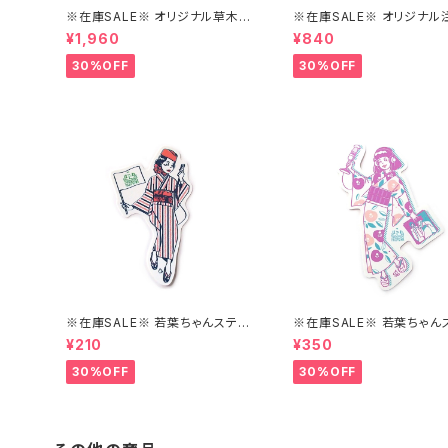
※在庫SALE※ オリジナル草木染
※在庫SALE※ オリジナル
め真田紐の三分紐【はこにわ】
ぬぐい（みどり/しろ）【はこに
¥1,960
¥840
30%OFF
30%OFF
※在庫SALE※ 若葉ちゃんステッ
※在庫SALE※ 若葉ちゃん
カーver1【はこにわ】
カーver.2【はこにわ】
¥210
¥350
30%OFF
30%OFF