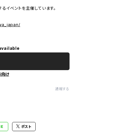
るイベントを主催しています。
wa_japan/
available
方向け
通報する
NE
ポスト