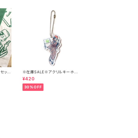
枚セット
※在庫SALE※アクリルキーホル
ダー【はこにわ】
¥420
30%OFF